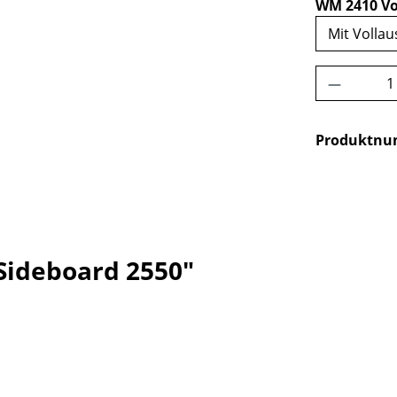
WM 2410 Vo
Produkt 
Produktn
Sideboard 2550"