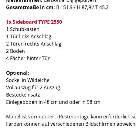
Metallrahmen:
carbonfarbig gepulvert
Gesamtmaße in cm:
B 151,9 / H 87,9 / T 45,2
1x Sideboard TYPE 2550
1 Schubkasten
1 Tür links Anschlag
2 Türen rechts Anschlag
2 Böden
4 Fächer hinter Tür
Optional:
Sockel in Wildeiche
Vollauszug für 2 Auszug
Besteckeinsatz
Einlegeboden in 48 cm und oder in 98 cm
Möbel ist vormontiert (Restmontage kann erforderlich se
Farben können auf verschiedenen Bildschirmen abweiche