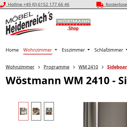
Hotline +49 (0) 6152 177 66 46
Kostenlose
m Hauptinhalt springen
Zur Suche springen
Zur Hauptnavigation springen
Home
Wohnzimmer
Esszimmer
Schlafzimmer
Wohnzimmer
Programme
WM 2410
Sideboa
Wöstmann WM 2410 - Si
Bildergalerie überspringen