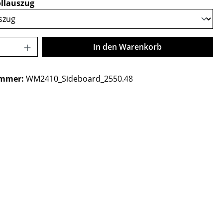
auswählen
llauszug
Anzahl: Gib den gewünschten Wert ein o
In den Warenkorb
ummer:
WM2410_Sideboard_2550.48