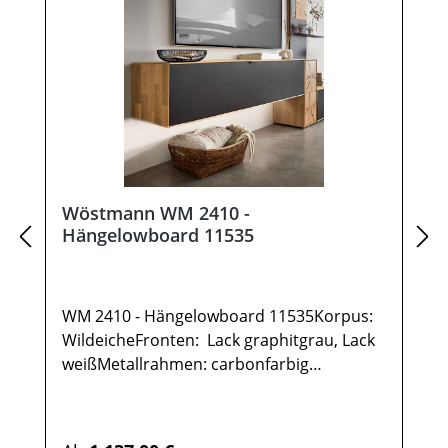
Wöstmann WM 2410 -
Hängelowboard 11535
WM 2410 - Hängelowboard 11535Korpus:
WildeicheFronten: Lack graphitgrau, Lack
weißMetallrahmen: carbonfarbig
gepulvertGesamtmaße in cm: B 151,9 / H
35,5 / T 37,11x Hängelowboard TYPE
115351 Klappe 2 FächerOptional:IR-