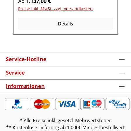
Regulärer Preis:
Ab
1.137,00 €
Repeater mit
Preise inkl. MwSt. zzgl. Versandkosten
AufstellerKabelausfräsungUnterboden-
Beleuchtung inkl. Funkdimmer Möbel ist
Details
vormontiert (Restmontage kann
erforderlich sein).Farben können auf
verschiedenen Bildschirmen abweichen.
Deko oder andere Beimöbel sind nicht
enthalten. Abbildung kann abweichen.
Service-Hotline
Service
Informationen
* Alle Preise inkl. gesetzl. Mehrwertsteuer
** Kostenlose Lieferung ab 1.000€ Mindestbestellwert