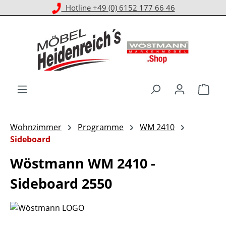
Kostenloser Versand ab 1.000 € EKwert**
Zum Hauptinhalt springen
Ware
Wohnzimmer
Programme
WM 2410
Sideboard
Wöstmann WM 2410 -
Sideboard 2550