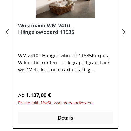
Wöstmann WM 2410 -
Hängelowboard 11535
WM 2410 - Hängelowboard 11535Korpus:
WildeicheFronten: Lack graphitgrau, Lack
weißMetallrahmen: carbonfarbig
gepulvertGesamtmaße in cm: B 151,9 / H
35,5 / T 37,11x Hängelowboard TYPE
115351 Klappe 2 FächerOptional:IR-
Regulärer Preis:
Ab
1.137,00 €
Repeater mit
Preise inkl. MwSt. zzgl. Versandkosten
AufstellerKabelausfräsungUnterboden-
Beleuchtung inkl. Funkdimmer Möbel ist
Details
vormontiert (Restmontage kann
erforderlich sein).Farben können auf