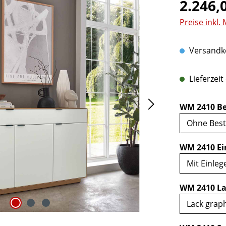
Regulärer Pr
2.246,
Preise inkl.
Versandko
Lieferzeit
WM 2410 Be
WM 2410 Ei
WM 2410 La