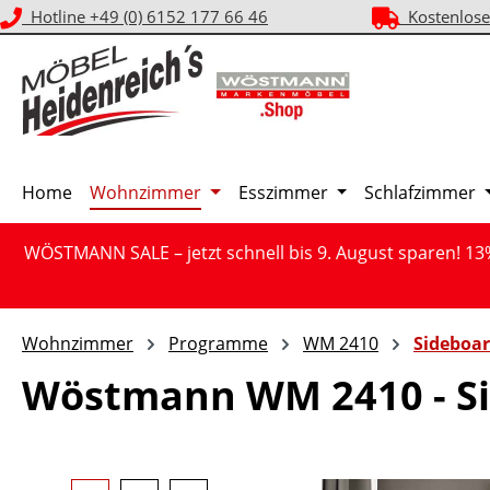
Hotline +49 (0) 6152 177 66 46
Kostenlose
m Hauptinhalt springen
Zur Suche springen
Zur Hauptnavigation springen
Home
Wohnzimmer
Esszimmer
Schlafzimmer
WÖSTMANN SALE – jetzt schnell bis 9. August sparen! 13
Wohnzimmer
Programme
WM 2410
Sideboa
Wöstmann WM 2410 - Si