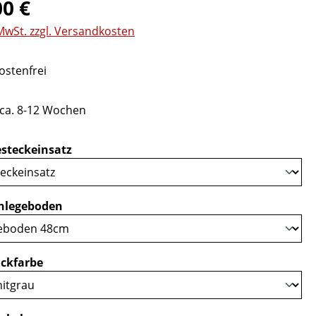
eis:
00 €
 MwSt. zzgl. Versandkosten
stenfrei
 ca. 8-12 Wochen
auswählen
steckeinsatz
auswählen
nlegeboden
auswählen
ckfarbe