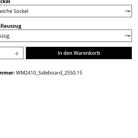
auswählen
ckel
auswählen
llauszug
Anzahl: Gib den gewünschten Wert ein o
In den Warenkorb
ummer:
WM2410_Sideboard_2550.15