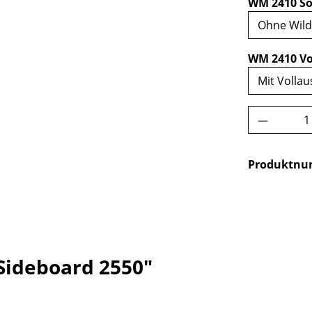
WM 2410 So
WM 2410 Vo
Produkt 
Produktn
Sideboard 2550"