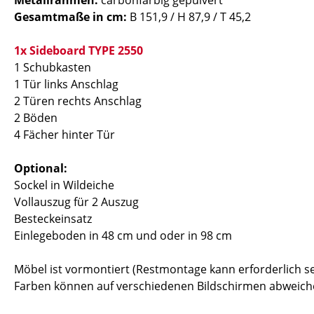
Metallrahmen:
carbonfarbig gepulvert
Gesamtmaße in cm:
B 151,9 / H 87,9 / T 45,2
1x Sideboard TYPE 2550
1 Schubkasten
1 Tür links Anschlag
2 Türen rechts Anschlag
2 Böden
4 Fächer hinter Tür
Optional:
Sockel in Wildeiche
Vollauszug für 2 Auszug
Besteckeinsatz
Einlegeboden in 48 cm und oder in 98 cm
Möbel ist vormontiert (Restmontage kann erforderlich se
Farben können auf verschiedenen Bildschirmen abweiche