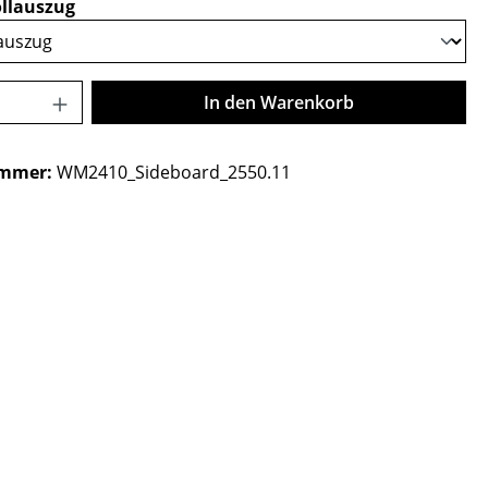
auswählen
llauszug
Anzahl: Gib den gewünschten Wert ein o
In den Warenkorb
ummer:
WM2410_Sideboard_2550.11