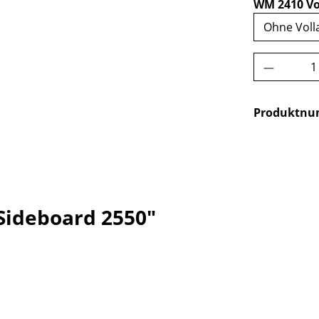
WM 2410 Vo
Produkt 
Produktn
Sideboard 2550"