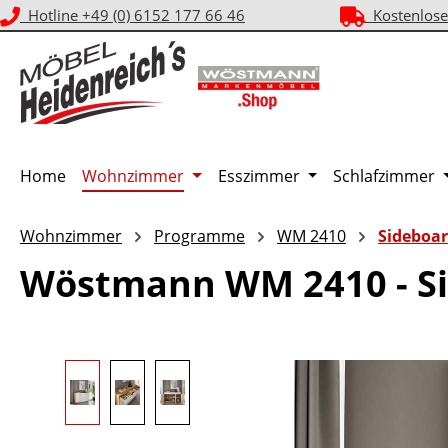
Hotline +49 (0) 6152 177 66 46
Kostenlose
m Hauptinhalt springen
Zur Suche springen
Zur Hauptnavigation springen
Home
Wohnzimmer
Esszimmer
Schlafzimmer
Wohnzimmer
Programme
WM 2410
Sideboa
Wöstmann WM 2410 - Si
Bildergalerie überspringen