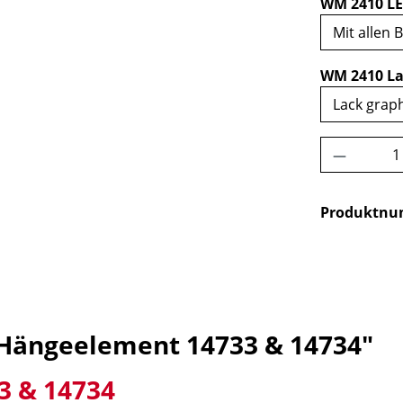
WM 2410 LE
WM 2410 La
Produkt 
Produktn
 Hängeelement 14733 & 14734"
3 & 14734