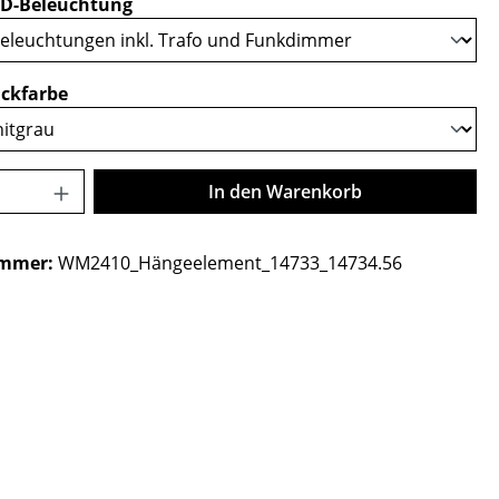
auswählen
D-Beleuchtung
auswählen
ckfarbe
Anzahl: Gib den gewünschten Wert ein o
In den Warenkorb
ummer:
WM2410_Hängeelement_14733_14734.56