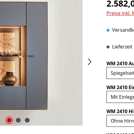
Regulärer Pr
2.582,
Preise inkl.
Versandko
Lieferzeit
WM 2410 Au
WM 2410 Ei
WM 2410 Hi