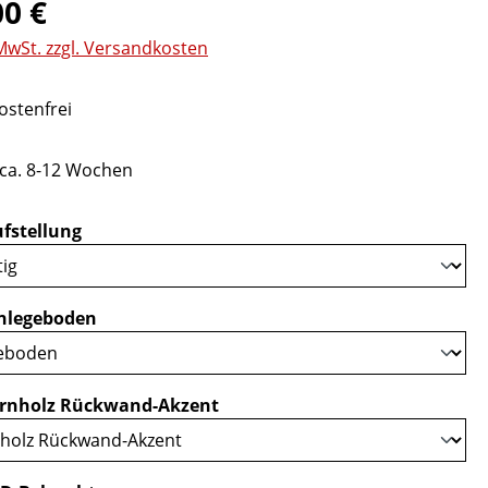
eis:
00 €
 MwSt. zzgl. Versandkosten
stenfrei
 ca. 8-12 Wochen
auswählen
fstellung
auswählen
nlegeboden
auswählen
rnholz Rückwand-Akzent