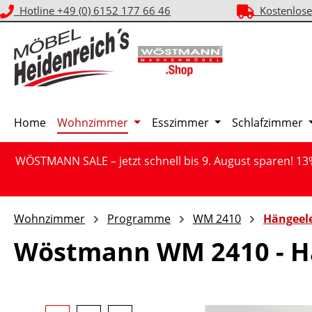
Hotline +49 (0) 6152 177 66 46
Kostenlose
m Hauptinhalt springen
Zur Suche springen
Zur Hauptnavigation springen
Home
Wohnzimmer
Esszimmer
Schlafzimmer
WÖSTMANN SALE – jetzt schnell bis 9. August sparen! 13
Wohnzimmer
Programme
WM 2410
Hängeel
Wöstmann WM 2410 - H