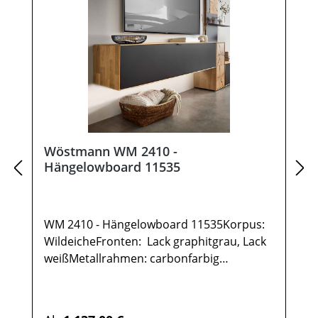
Wöstmann WM 2410 -
Hängelowboard 11535
WM 2410 - Hängelowboard 11535Korpus:
WildeicheFronten: Lack graphitgrau, Lack
weißMetallrahmen: carbonfarbig
gepulvertGesamtmaße in cm: B 151,9 / H
35,5 / T 37,11x Hängelowboard TYPE
115351 Klappe 2 FächerOptional:IR-