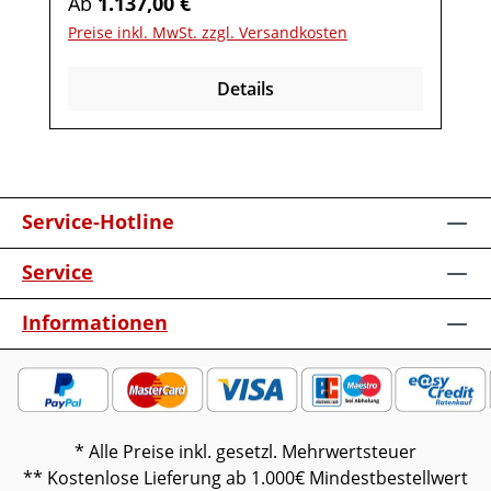
Regulärer Preis:
Ab
1.137,00 €
Repeater mit
Preise inkl. MwSt. zzgl. Versandkosten
AufstellerKabelausfräsungUnterboden-
Beleuchtung inkl. Funkdimmer Möbel ist
Details
vormontiert (Restmontage kann
erforderlich sein).Farben können auf
verschiedenen Bildschirmen abweichen.
Deko oder andere Beimöbel sind nicht
enthalten. Abbildung kann abweichen.
Service-Hotline
Service
Informationen
* Alle Preise inkl. gesetzl. Mehrwertsteuer
** Kostenlose Lieferung ab 1.000€ Mindestbestellwert