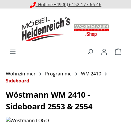
Kostenloser Versand ab 1.000 € EKwert**
Zum Hauptinhalt springen
Ware
Wohnzimmer
Programme
WM 2410
Sideboard
Wöstmann WM 2410 -
Sideboard 2553 & 2554