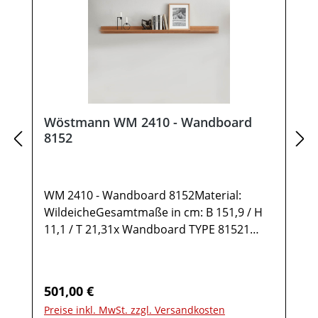
Wöstmann WM 2410 - Wandboard
8152
WM 2410 - Wandboard 8152Material:
WildeicheGesamtmaße in cm: B 151,9 / H
11,1 / T 21,31x Wandboard TYPE 81521
AblageStelltiefe 17,7 cmMöbel ist
vormontiert (Restmontage kann
erforderlich sein).Farben können auf
Regulärer Preis:
501,00 €
verschiedenen Bildschirmen abweichen.
Preise inkl. MwSt. zzgl. Versandkosten
Deko oder andere Beimöbel sind nicht