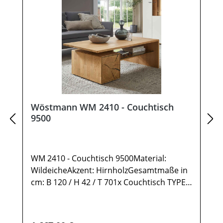
Wöstmann WM 2410 - Couchtisch
9500
WM 2410 - Couchtisch 9500Material:
WildeicheAkzent: HirnholzGesamtmaße in
cm: B 120 / H 42 / T 701x Couchtisch TYPE
95001 Ablage Wildeiche1 Ablage Glas2
Türen rechts Anschlag mit Hirnholz-
Akzent1 StauraumfachMöbel ist