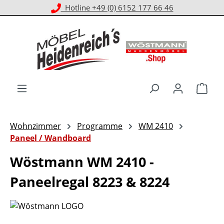
Kostenloser Versand ab 1.000 € EKwert**
Zum Hauptinhalt springen
Ware
Wohnzimmer
Programme
WM 2410
Paneel / Wandboard
Wöstmann WM 2410 -
Paneelregal 8223 & 8224