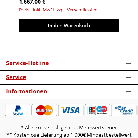
Regulärer Preis:
1.667,00 €
vormontiert (Restmontage kann
Preise inkl. MwSt. zzgl. Versandkosten
erforderlich sein).Farben können auf
verschiedenen Bildschirmen abweichen.
In den Warenkorb
Deko oder andere Beimöbel sind nicht
enthalten. Abbildung kann abweichen.
Service-Hotline
Service
Informationen
* Alle Preise inkl. gesetzl. Mehrwertsteuer
** Kostenlose Lieferung ab 1.000€ Mindestbestellwert