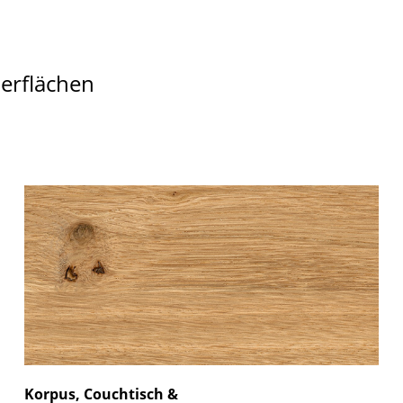
berflächen
Korpus, Couchtisch &