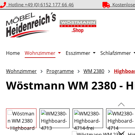
Hotline +49 (0) 6152 177 66 46
Kostenlose
m Hauptinhalt springen
Zur Suche springen
Zur Hauptnavigation springen
Home
Wohnzimmer
Esszimmer
Schlafzimmer
Wohnzimmer
Programme
WM 2380
Highboa
Wöstmann WM 2380 - Hi
Bildergalerie überspringen