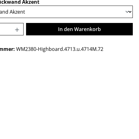
auswählen
ückwand Akzent
Anzahl: Gib den gewünschten Wert ein o
In den Warenkorb
ummer:
WM2380-Highboard.4713.u.4714M.72