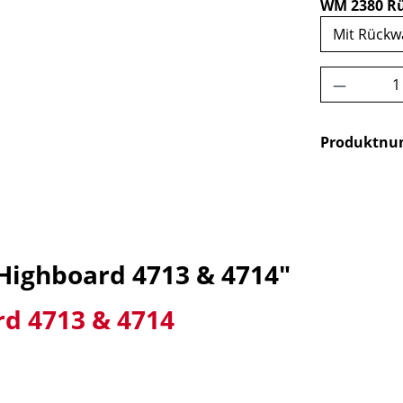
WM 2380 R
Produkt 
Produktn
Highboard 4713 & 4714"
d 4713 & 4714