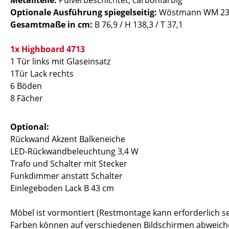
Metallteile:
Pulverbeschichtet, carbonfarbig
Optionale Ausführung spiegelseitig:
Wöstmann WM 238
Gesamtmaße in cm:
B 76,9 / H 138,3 / T 37,1
1x Highboard 4713
1 Tür links mit Glaseinsatz
1Tür Lack rechts
6 Böden
8 Fächer
Optional:
Rückwand Akzent Balkeneiche
LED-Rückwandbeleuchtung 3,4 W
Trafo und Schalter mit Stecker
Funkdimmer anstatt Schalter
Einlegeboden Lack B 43 cm
Möbel ist vormontiert (Restmontage kann erforderlich se
Farben können auf verschiedenen Bildschirmen abweiche