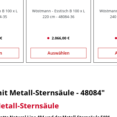
 B 100 x L
Wöstmann - Esstisch B 100 x L
Wöstmann 
4-35
220 cm - 48084-36
240
 €
2.066,00 €
n
Auswählen
it Metall-Sternsäule - 48084"
etall-Sternsäule