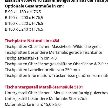
Esstisch 48084 wird zusammengestellt aus der Tischpl
Optionale Gesamtmaße in cm:
B 90 x L 180 x H 76,5
B 100 x L 200 x H 76,5
B 100 x L 220 x H 76,5
B 100 x L 240 x H 76,5
Tischplatte Natural Line 484
Tischplatten Oberflächen Massivholz: Wildeiche geölt
Tischplatten besondere Merkmale: gerade Tischkante
Tischplattenstärke in cm: 4,0
Tischplatten Oberfläche: geschliffene Oberfläche & 2-fa
Tischplatten Lamellenbreite: von 250 mm
Tischplatten Information: Trockenrisse gehören zum natü
Tischuntergestell Metall-Sternsäule 5101
Untergestell Oberflächen: Metall carbonfarbig pulverbes
Untergestell besondere Merkmale: Sternsäule
Materialstärke in cm: 15,0 x 5,0