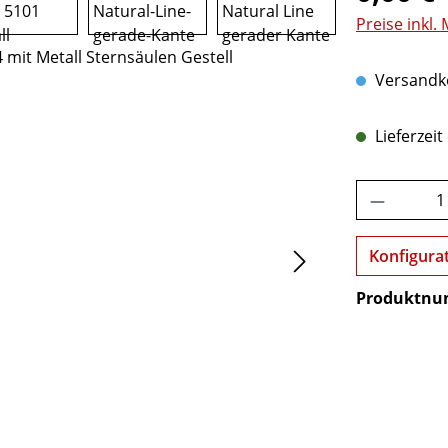
Preise inkl.
Versandko
Lieferzeit
Produkt 
Konfigura
Produktn