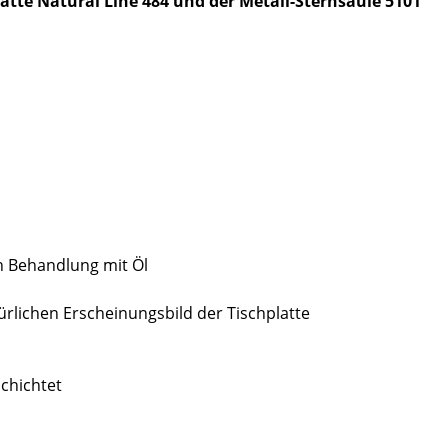
atte Natural Line 484 und der Metall-Sternsäule 5101
ch Behandlung mit Öl
rlichen Erscheinungsbild der Tischplatte
chichtet