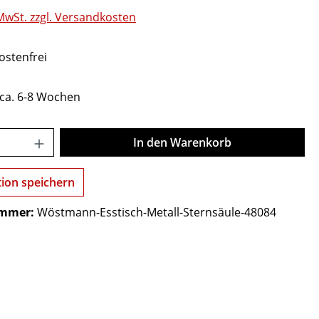
 MwSt. zzgl. Versandkosten
stenfrei
 ca. 6-8 Wochen
Anzahl: Gib den gewünschten Wert ein o
In den Warenkorb
tion speichern
ummer:
Wöstmann-Esstisch-Metall-Sternsäule-48084