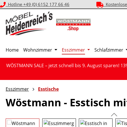
Hotline +49 (0) 6152 177 66 46
Kostenlose
m Hauptinhalt springen
Zur Suche springen
Zur Hauptnavigation springen
Home
Wohnzimmer
Esszimmer
Schlafzimmer
WÖSTMANN SALE – jetzt schnell bis 9. August sparen! 13
Esszimmer
Esstische
Wöstmann - Esstisch mit
Bildergalerie überspringen