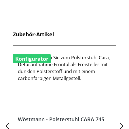
Produktgalerie überspringen
Zubehör-Artikel
Konfigurator
Wöstmann - Polsterstuhl CARA 745