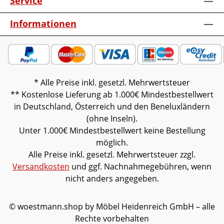
Service
PolsterungWichtige Informationen:Alle
Stühle werden serienmäßig mit Kunststoff-
Informationen
und Filzgleitern ausgeliefert.Möbel ist
vormontiert (Restmontage kann
erforderlich sein).Farben können auf
verschiedenen Bildschirmen abweichen.
Deko oder andere Beimöbel sind nicht
* Alle Preise inkl. gesetzl. Mehrwertsteuer
enthalten. Abbildung kann abweichen.
** Kostenlose Lieferung ab 1.000€ Mindestbestellwert
in Deutschland, Österreich und den Beneluxländern
(ohne Inseln).
Unter 1.000€ Mindestbestellwert keine Bestellung
möglich.
Alle Preise inkl. gesetzl. Mehrwertsteuer zzgl.
Versandkosten
und ggf. Nachnahmegebühren, wenn
nicht anders angegeben.
© woestmann.shop by Möbel Heidenreich GmbH – alle
Rechte vorbehalten